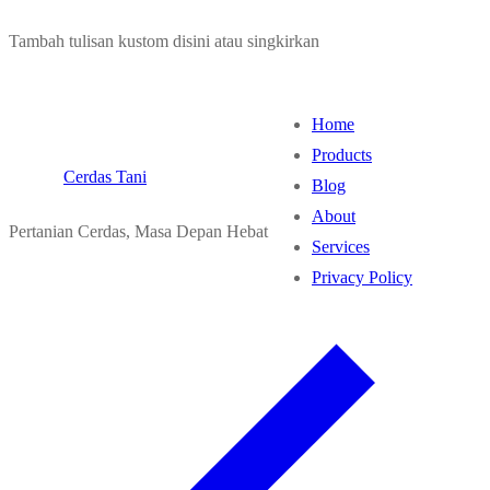
Lompat
Menu
Tutup
Tambah tulisan kustom disini atau singkirkan
ke
konten
Home
Products
Cerdas Tani
Blog
About
Pertanian Cerdas, Masa Depan Hebat
Services
Privacy Policy